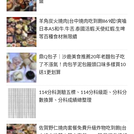
盛
羊角炭火燒肉|台中燒肉吃到飽869起!爽嗑
日本A5和牛.牛舌.泰國活蝦.天使紅蝦.生啤
等百種食材無限續
鼎Q包子｜沙鹿美食推薦20年老麵包子吃
了不漲氣！肉包芋泥包饅頭口味多樣買10
送1更划算
114分科測驗五標、114分科級距、分科分
數換算、分科成績總整理
佐賀野仁燒肉套餐免費升級炸物吃到飽|台