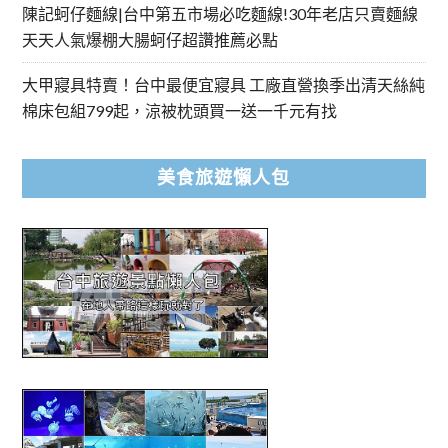
陳記蚵仔麵線|台中第五市場必吃麵線!30年老店只賣麵線
天天人氣爆棚大腸蚵仔超讚推薦必點
大甲寢具特賣！台中最便宜寢具 工廠直營換季出清天絲純
棉床包組799起，涼被枕頭買一送一千元有找
美食旅遊懶人包