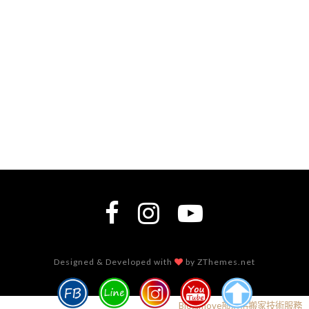
Designed & Developed with
by ZThemes.net
Blogimove部落格搬家技術服務