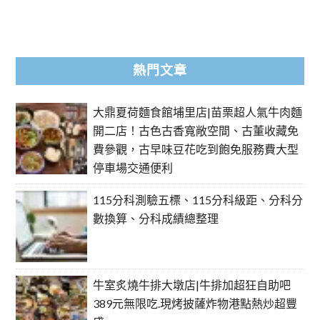
熱門文章
大鼎夏荷麵食館埔里店|苗栗超人氣牛肉麵
開二店！古色古香寬敞空間、古董收藏免
費參觀，古早味豆花吃到飽免服務費大型
停車場交通便利
115分科測驗五標、115分科級距、分科分
數換算、分科成績總整理
牛室炙燒牛排大墩店|牛排加超狂自助吧
389元無限吃.現烤披薩炸物港點熱炒超豐