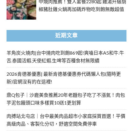
中燒肉推薦！雙人套餐2280起 雞湯升級胡
椒豬肚雞火鍋再加碼炸物吃到飽無敵超值
近期文章
羊角炭火燒肉|台中燒肉吃到飽869起!爽嗑日本A5和牛.牛
舌.泰國活蝦.天使紅蝦.生啤等百種食材無限續
2026肯德基優惠| 最新肯德基優惠券代碼懶人包(隨時更
新)官網沒有的在這裡!
鼎Q包子｜沙鹿美食推薦20年老麵包子吃了不漲氣！肉包
芋泥包饅頭口味多樣買10送1更划算
肉搏站北屯店｜台中最美肉品超市小家庭採買首選！平價
高級肉品、客製化分切，舒適空間免費停車