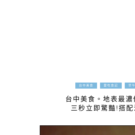
台中美食
愛吃食記
早
台中美食。地表最濃
三秒立即驚豔!搭