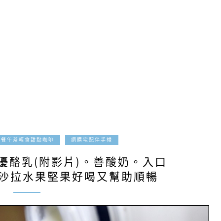
2017-10-01
午餐午茶輕食甜點咖啡
網購宅配伴手禮
優酪乳(附影片)。善酸奶。入口
配沙拉水果堅果好喝又幫助順暢