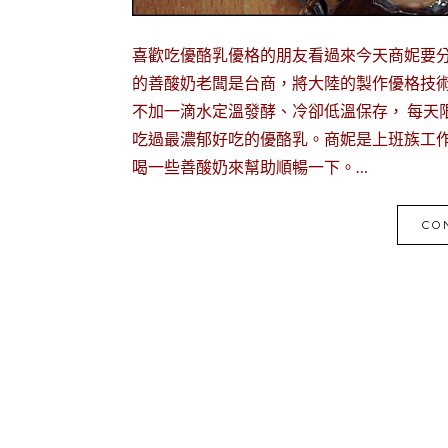
喜歡吃優酪乳優格的朋友看過來今天商妮要分
的善酸奶老闆是台商，將大陸的製作優格技
不加一滴水定溫發酵、冷卻低溫保存， 每天
吃過最濃郁好吃的優酪乳。商妮是上班族工
喝一些善酸奶來幫助順暢一下。…
CO