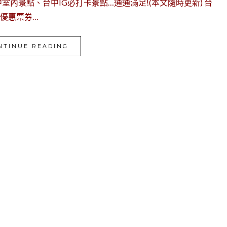
內景點、台中IG必打卡景點…通通滿足!(本文隨時更新) 台
中優惠票券…
NTINUE READING