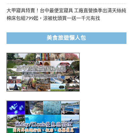
大甲寢具特賣！台中最便宜寢具 工廠直營換季出清天絲純
棉床包組799起，涼被枕頭買一送一千元有找
美食旅遊懶人包