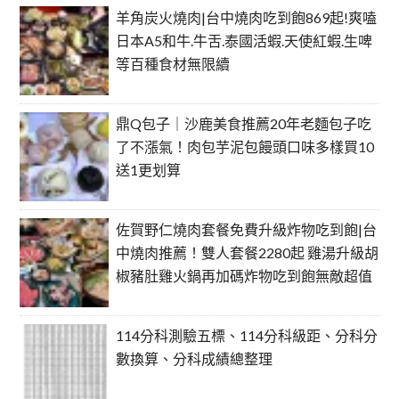
羊角炭火燒肉|台中燒肉吃到飽869起!爽嗑
日本A5和牛.牛舌.泰國活蝦.天使紅蝦.生啤
等百種食材無限續
鼎Q包子｜沙鹿美食推薦20年老麵包子吃
了不漲氣！肉包芋泥包饅頭口味多樣買10
送1更划算
佐賀野仁燒肉套餐免費升級炸物吃到飽|台
中燒肉推薦！雙人套餐2280起 雞湯升級胡
椒豬肚雞火鍋再加碼炸物吃到飽無敵超值
114分科測驗五標、114分科級距、分科分
數換算、分科成績總整理