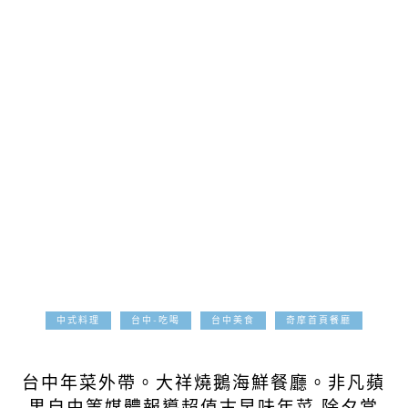
中式料理
台中-吃喝
台中美食
奇摩首頁餐廳
2018-12-13
台中年菜外帶。大祥燒鵝海鮮餐廳。非凡蘋
果自由等媒體報導超值古早味年菜 除夕當