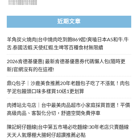
近期文章
羊角炭火燒肉|台中燒肉吃到飽869起!爽嗑日本A5和牛.牛
舌.泰國活蝦.天使紅蝦.生啤等百種食材無限續
2026肯德基優惠| 最新肯德基優惠券代碼懶人包(隨時更
新)官網沒有的在這裡!
鼎Q包子｜沙鹿美食推薦20年老麵包子吃了不漲氣！肉包
芋泥包饅頭口味多樣買10送1更划算
肉搏站北屯店｜台中最美肉品超市小家庭採買首選！平價
高級肉品、客製化分切，舒適空間免費停車
陳記蚵仔麵線|台中第五市場必吃麵線!30年老店只賣麵線
天天人氣爆棚大腸蚵仔超讚推薦必點