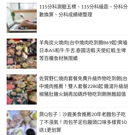
115分科測驗五標、115分科級距、分科分
數換算、分科成績總整理
羊角炭火燒肉|台中燒肉吃到飽869起!爽嗑
日本A5和牛.牛舌.泰國活蝦.天使紅蝦.生啤
等百種食材無限續
佐賀野仁燒肉套餐免費升級炸物吃到飽|台
中燒肉推薦！雙人套餐2280起 雞湯升級胡
椒豬肚雞火鍋再加碼炸物吃到飽無敵超值
鼎Q包子｜沙鹿美食推薦20年老麵包子吃
了不漲氣！肉包芋泥包饅頭口味多樣買10
送1更划算