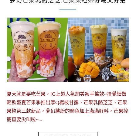
夢幻芒果乳酪芝芝.芒果果粒茶好喝又好拍
夏天就是要吃芒果，IG上超人氣網美系手搖飲~拾覺細做
輕飲盛夏芒果季推出厚Q楊枝甘露、芒果乳酪芝芝、芒果
果粒茶三款新品，夢幻繽紛的顏色加上滿滿好料，芒果控
簡直要尖叫啦~…