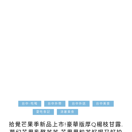
台中-吃喝
台中外帶
台中外送
台中美食
2021-07-06
愛吃食記
消暑美食
拾覺芒果季新品上市!豪華版厚Q楊枝甘露.