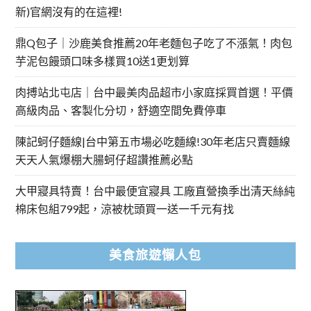
新)官網沒有的在這裡!
鼎Q包子｜沙鹿美食推薦20年老麵包子吃了不漲氣！肉包
芋泥包饅頭口味多樣買10送1更划算
肉搏站北屯店｜台中最美肉品超市小家庭採買首選！平價
高級肉品、客製化分切，舒適空間免費停車
陳記蚵仔麵線|台中第五市場必吃麵線!30年老店只賣麵線
天天人氣爆棚大腸蚵仔超讚推薦必點
大甲寢具特賣！台中最便宜寢具 工廠直營換季出清天絲純
棉床包組799起，涼被枕頭買一送一千元有找
美食旅遊懶人包