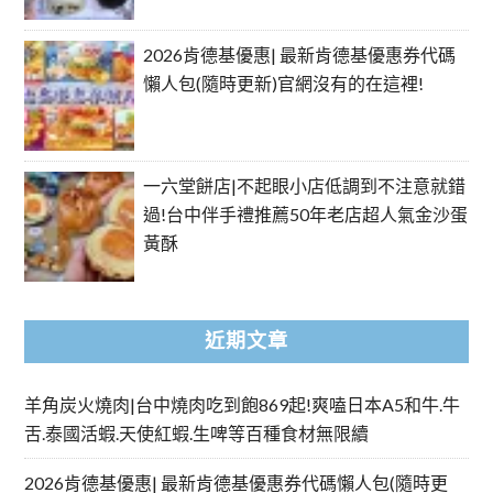
2026肯德基優惠| 最新肯德基優惠券代碼
懶人包(隨時更新)官網沒有的在這裡!
一六堂餅店|不起眼小店低調到不注意就錯
過!台中伴手禮推薦50年老店超人氣金沙蛋
黃酥
近期文章
羊角炭火燒肉|台中燒肉吃到飽869起!爽嗑日本A5和牛.牛
舌.泰國活蝦.天使紅蝦.生啤等百種食材無限續
2026肯德基優惠| 最新肯德基優惠券代碼懶人包(隨時更