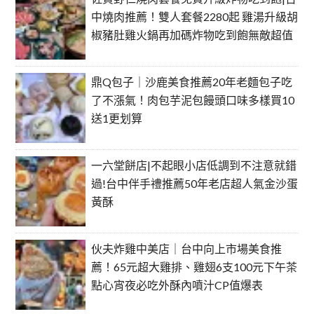
中燒肉推薦！雙人套餐2280起 雞湯升級胡
椒豬肚雞火鍋再加碼炸物吃到飽無敵超值
鼎Q包子｜沙鹿美食推薦20年老麵包子吃
了不漲氣！肉包芋泥包饅頭口味多樣買10
送1更划算
一六堂餅店|不起眼小店低調到不注意就錯
過!台中伴手禮推薦50年老店超人氣金沙蛋
黃酥
伙夫炸雞中美店｜台中向上市場美食推
薦！65元超大雞排、雞翅6支100元下午茶
點心宵夜必吃外酥內噴汁CP值爆表