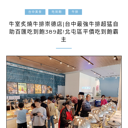
2025-03-29
台中美食
吃到飽
牛排
牛室炙燒牛排崇德店|台中最強牛排超猛自
助百匯吃到飽389起!北屯區平價吃到飽霸
主