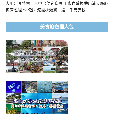
大甲寢具特賣！台中最便宜寢具 工廠直營換季出清天絲純
棉床包組799起，涼被枕頭買一送一千元有找
美食旅遊懶人包