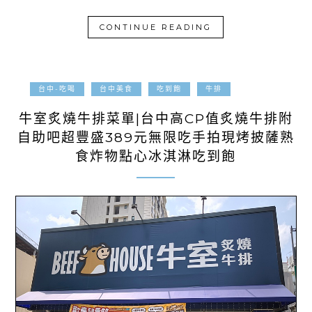
CONTINUE READING
2025-04-01
台中-吃喝
台中美食
吃到飽
牛排
牛室炙燒牛排菜單|台中高CP值炙燒牛排附
自助吧超豐盛389元無限吃手拍現烤披薩熟
食炸物點心冰淇淋吃到飽