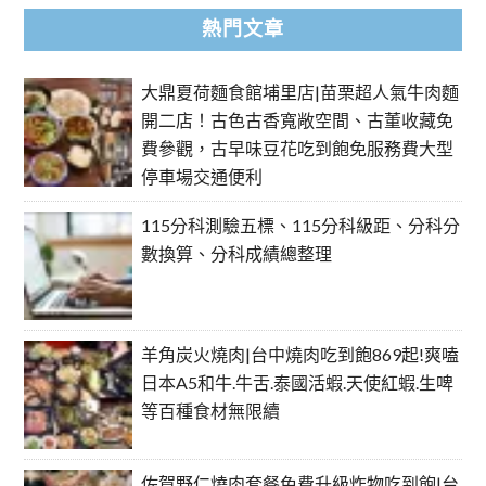
熱門文章
大鼎夏荷麵食館埔里店|苗栗超人氣牛肉麵
開二店！古色古香寬敞空間、古董收藏免
費參觀，古早味豆花吃到飽免服務費大型
停車場交通便利
115分科測驗五標、115分科級距、分科分
數換算、分科成績總整理
羊角炭火燒肉|台中燒肉吃到飽869起!爽嗑
日本A5和牛.牛舌.泰國活蝦.天使紅蝦.生啤
等百種食材無限續
佐賀野仁燒肉套餐免費升級炸物吃到飽|台