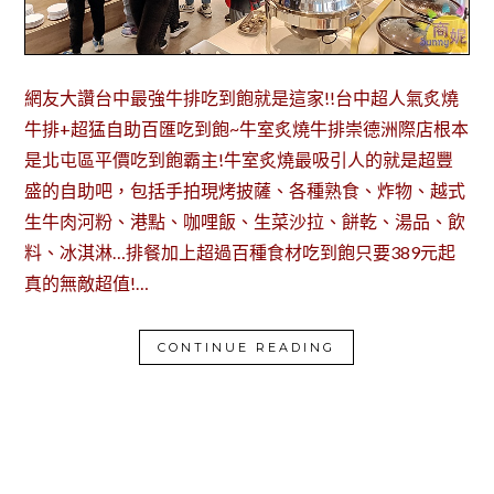
網友大讚台中最強牛排吃到飽就是這家!!台中超人氣炙燒
牛排+超猛自助百匯吃到飽~牛室炙燒牛排崇德洲際店根本
是北屯區平價吃到飽霸主!牛室炙燒最吸引人的就是超豐
盛的自助吧，包括手拍現烤披薩、各種熟食、炸物、越式
生牛肉河粉、港點、咖哩飯、生菜沙拉、餅乾、湯品、飲
料、冰淇淋…排餐加上超過百種食材吃到飽只要389元起
真的無敵超值!…
CONTINUE READING