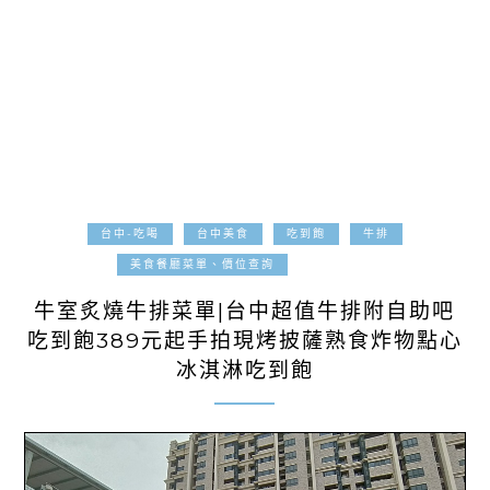
台中-吃喝
台中美食
吃到飽
牛排
2025-04-08
美食餐廳菜單、價位查詢
牛室炙燒牛排菜單|台中超值牛排附自助吧
吃到飽389元起手拍現烤披薩熟食炸物點心
冰淇淋吃到飽