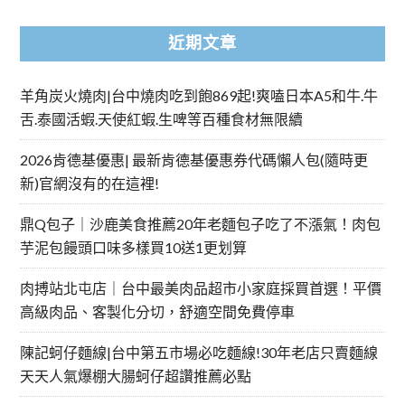
近期文章
羊角炭火燒肉|台中燒肉吃到飽869起!爽嗑日本A5和牛.牛
舌.泰國活蝦.天使紅蝦.生啤等百種食材無限續
2026肯德基優惠| 最新肯德基優惠券代碼懶人包(隨時更
新)官網沒有的在這裡!
鼎Q包子｜沙鹿美食推薦20年老麵包子吃了不漲氣！肉包
芋泥包饅頭口味多樣買10送1更划算
肉搏站北屯店｜台中最美肉品超市小家庭採買首選！平價
高級肉品、客製化分切，舒適空間免費停車
陳記蚵仔麵線|台中第五市場必吃麵線!30年老店只賣麵線
天天人氣爆棚大腸蚵仔超讚推薦必點