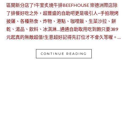
區開新分店了!牛室炙燒牛排BEEFHOUSE 崇德洲際店除
了排餐好吃之外，超豐盛的自助吧更是吸引人~手拍現烤
披薩、各種熟食、炸物、港點、咖哩飯、生菜沙拉、餅
乾、湯品、飲料、冰淇淋…通通自助取用吃到飽只要389
元起真的無敵超值!生意超好記得先訂位才不會久等喔。…
CONTINUE READING