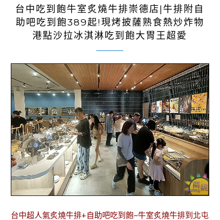
台中吃到飽牛室炙燒牛排崇德店|牛排附自
助吧吃到飽389起!現烤披薩熟食熱炒炸物
港點沙拉冰淇淋吃到飽大胃王超愛
台中超人氣炙燒牛排+自助吧吃到飽~牛室炙燒牛排到北屯