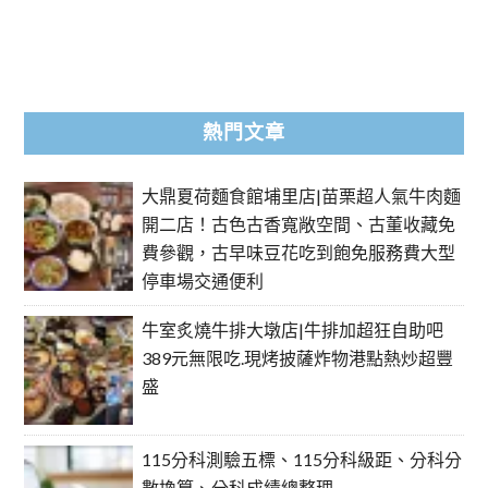
熱門文章
大鼎夏荷麵食館埔里店|苗栗超人氣牛肉麵
開二店！古色古香寬敞空間、古董收藏免
費參觀，古早味豆花吃到飽免服務費大型
停車場交通便利
牛室炙燒牛排大墩店|牛排加超狂自助吧
389元無限吃.現烤披薩炸物港點熱炒超豐
盛
115分科測驗五標、115分科級距、分科分
數換算、分科成績總整理