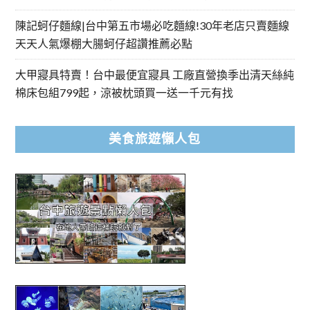
陳記蚵仔麵線|台中第五市場必吃麵線!30年老店只賣麵線
天天人氣爆棚大腸蚵仔超讚推薦必點
大甲寢具特賣！台中最便宜寢具 工廠直營換季出清天絲純
棉床包組799起，涼被枕頭買一送一千元有找
美食旅遊懶人包