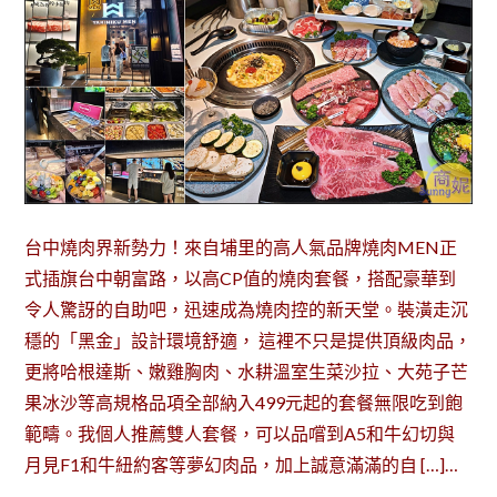
台中燒肉界新勢力！來自埔里的高人氣品牌燒肉MEN正
式插旗台中朝富路，以高CP值的燒肉套餐，搭配豪華到
令人驚訝的自助吧，迅速成為燒肉控的新天堂。裝潢走沉
穩的「黑金」設計環境舒適， 這裡不只是提供頂級肉品，
更將哈根達斯、嫩雞胸肉、水耕溫室生菜沙拉、大苑子芒
果冰沙等高規格品項全部納入499元起的套餐無限吃到飽
範疇。我個人推薦雙人套餐，可以品嚐到A5和牛幻切與
月見F1和牛紐約客等夢幻肉品，加上誠意滿滿的自 […]…