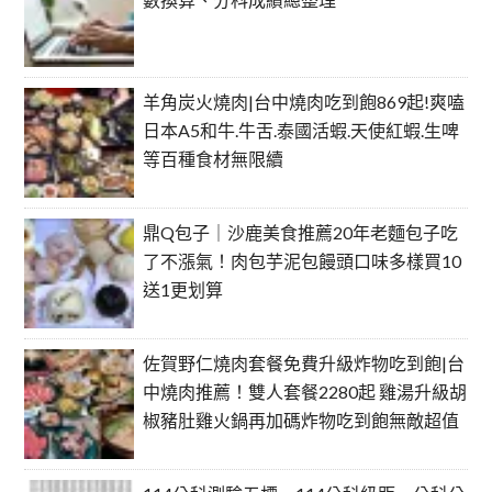
羊角炭火燒肉|台中燒肉吃到飽869起!爽嗑
日本A5和牛.牛舌.泰國活蝦.天使紅蝦.生啤
等百種食材無限續
鼎Q包子｜沙鹿美食推薦20年老麵包子吃
了不漲氣！肉包芋泥包饅頭口味多樣買10
送1更划算
佐賀野仁燒肉套餐免費升級炸物吃到飽|台
中燒肉推薦！雙人套餐2280起 雞湯升級胡
椒豬肚雞火鍋再加碼炸物吃到飽無敵超值