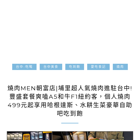
台中-吃喝
台中美食
吃到飽
愛吃食記
燒肉
2025-11-01
燒肉MEN朝富店|埔里超人氣燒肉進駐台中!
豐盛套餐爽嗑A5和牛F1紐約客，個人燒肉
499元起享用哈根達斯、水耕生菜豪華自助
吧吃到飽