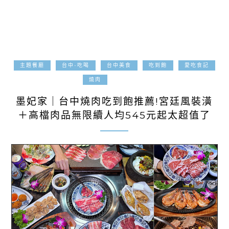
主題餐廳
台中-吃喝
台中美食
吃到飽
愛吃食記
2025-08-03
燒肉
墨妃家｜台中燒肉吃到飽推薦!宮廷風裝潢
＋高檔肉品無限續人均545元起太超值了