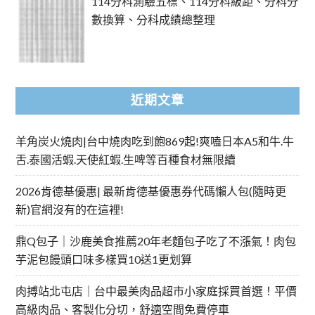
114分科測驗五標、114分科級距、分科分
數換算、分科成績總整理
近期文章
羊角炭火燒肉|台中燒肉吃到飽869起!爽嗑日本A5和牛.牛
舌.泰國活蝦.天使紅蝦.生啤等百種食材無限續
2026肯德基優惠| 最新肯德基優惠券代碼懶人包(隨時更
新)官網沒有的在這裡!
鼎Q包子｜沙鹿美食推薦20年老麵包子吃了不漲氣！肉包
芋泥包饅頭口味多樣買10送1更划算
肉搏站北屯店｜台中最美肉品超市小家庭採買首選！平價
高級肉品、客製化分切，舒適空間免費停車