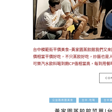
台中模範街平價美食~黃家園蒸餃館我們又
價相當平價好吃，不只蒸餃好吃，炒飯也是
可樂汽水飲料喝到飽CP值相當高，每到用餐
CO
公益路商圈美食
台中-吃喝
台中
黃家園蒸餃館菜單|