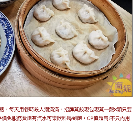
館，每天用餐時段人潮滿滿，招牌蒸餃現包現蒸一龍8顆只要
平價免服務費還有汽水可樂飲料喝到飽，CP值超高!不只內用