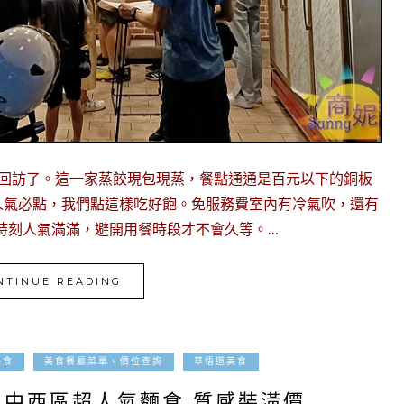
來回訪了。這一家蒸餃現包現蒸，餐點通通是百元以下的銅板
人氣必點，我們點這樣吃好飽。免服務費室內有冷氣吹，還有
時刻人氣滿滿，避開用餐時段才不會久等。…
NTINUE READING
2025-04-25
美食
美食餐廳菜單、價位查詢
草悟道美食
台中西區超人氣麵食 質感裝潢價