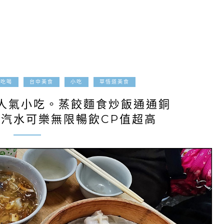
2020-03-20
-吃喝
台中美食
小吃
草悟道美食
人氣小吃。蒸餃麵食炒飯通通銅
有汽水可樂無限暢飲CP值超高