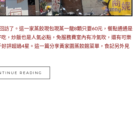
回訪了。這一家蒸餃現包現蒸一龍8顆只要60元，餐點通通是
好吃，炒飯也是人氣必點，免服務費室內有冷氣吹，還有可樂
論2千好評超過4星。這一篇分享黃家園蒸餃館菜單，食記另外見
NTINUE READING