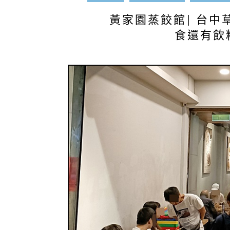
黃家園蒸餃館| 台中
食還有飲