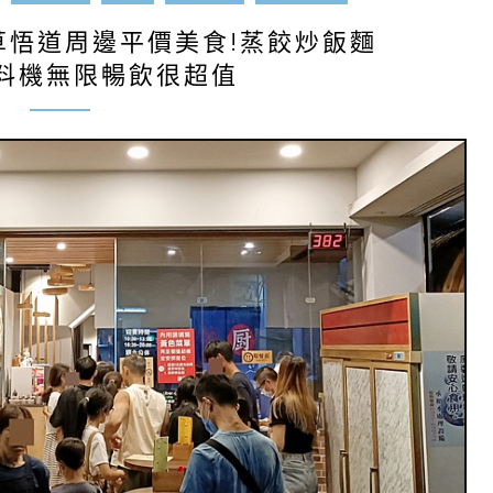
草悟道周邊平價美食!蒸餃炒飯麵
料機無限暢飲很超值