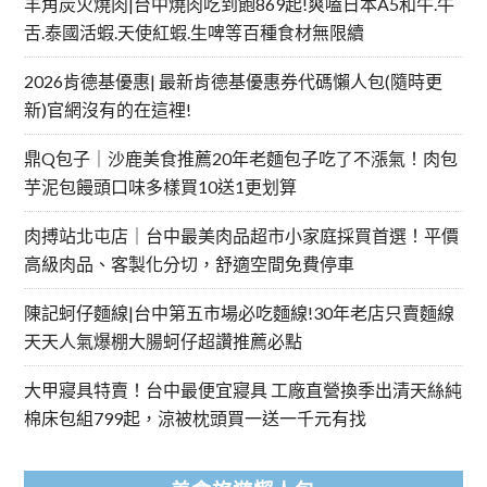
羊角炭火燒肉|台中燒肉吃到飽869起!爽嗑日本A5和牛.牛
舌.泰國活蝦.天使紅蝦.生啤等百種食材無限續
2026肯德基優惠| 最新肯德基優惠券代碼懶人包(隨時更
新)官網沒有的在這裡!
鼎Q包子｜沙鹿美食推薦20年老麵包子吃了不漲氣！肉包
芋泥包饅頭口味多樣買10送1更划算
肉搏站北屯店｜台中最美肉品超市小家庭採買首選！平價
高級肉品、客製化分切，舒適空間免費停車
陳記蚵仔麵線|台中第五市場必吃麵線!30年老店只賣麵線
天天人氣爆棚大腸蚵仔超讚推薦必點
大甲寢具特賣！台中最便宜寢具 工廠直營換季出清天絲純
棉床包組799起，涼被枕頭買一送一千元有找