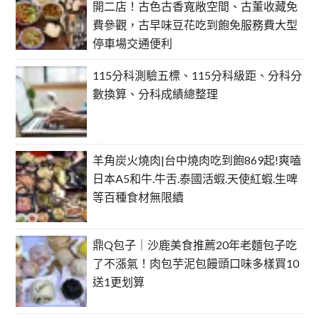
開二店！古色古香寬敞空間、古董收藏免
費參觀，古早味豆花吃到飽免服務費大型
停車場交通便利
115分科測驗五標、115分科級距、分科分
數換算、分科成績總整理
羊角炭火燒肉|台中燒肉吃到飽869起!爽嗑
日本A5和牛.牛舌.泰國活蝦.天使紅蝦.生啤
等百種食材無限續
鼎Q包子｜沙鹿美食推薦20年老麵包子吃
了不漲氣！肉包芋泥包饅頭口味多樣買10
送1更划算