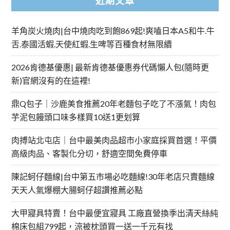
近期文章
羊角炭火燒肉|台中燒肉吃到飽869起!爽嗑日本A5和牛.牛
舌.泰國活蝦.天使紅蝦.生啤等百種食材無限續
2026肯德基優惠| 最新肯德基優惠券代碼懶人包(隨時更
新)官網沒有的在這裡!
鼎Q包子｜沙鹿美食推薦20年老麵包子吃了不漲氣！肉包
芋泥包饅頭口味多樣買10送1更划算
肉搏站北屯店｜台中最美肉品超市小家庭採買首選！平價
高級肉品、客製化分切，舒適空間免費停車
陳記蚵仔麵線|台中第五市場必吃麵線!30年老店只賣麵線
天天人氣爆棚大腸蚵仔超讚推薦必點
大甲寢具特賣！台中最便宜寢具 工廠直營換季出清天絲純
棉床包組799起，涼被枕頭買一送一千元有找