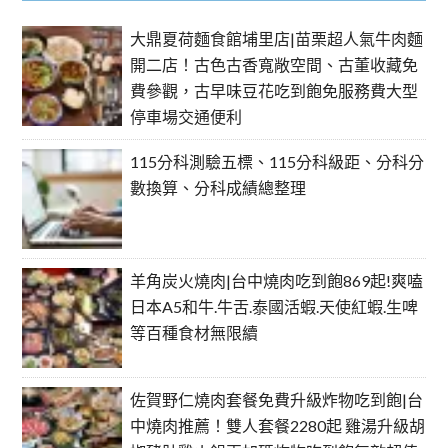
大鼎夏荷麵食館埔里店|苗栗超人氣牛肉麵
開二店！古色古香寬敞空間、古董收藏免
費參觀，古早味豆花吃到飽免服務費大型
停車場交通便利
115分科測驗五標、115分科級距、分科分
數換算、分科成績總整理
羊角炭火燒肉|台中燒肉吃到飽869起!爽嗑
日本A5和牛.牛舌.泰國活蝦.天使紅蝦.生啤
等百種食材無限續
佐賀野仁燒肉套餐免費升級炸物吃到飽|台
中燒肉推薦！雙人套餐2280起 雞湯升級胡