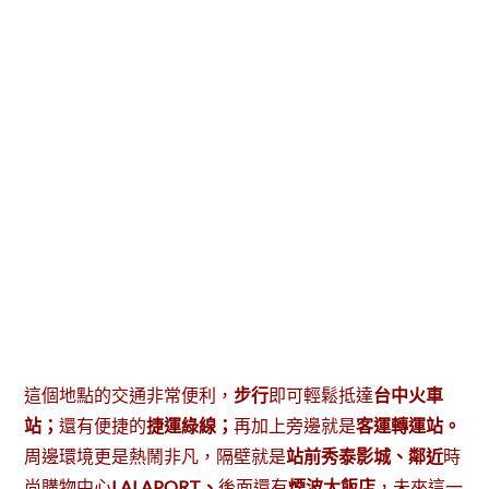
這個地點的交通非常便利，
步行
即可輕鬆抵達
台中火車
站；
還有便捷的
捷運綠線；
再加上旁邊就是
客運轉運站。
周邊環境更是熱鬧非凡，隔壁就是
站前秀泰影城、鄰近
時
尚購物中心
LALAPORT、
後面還有
煙波大飯店
，未來這一