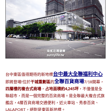
台中最大全聯福利中心
台中東區值得期待的新地標
全聯百貨商場
即將登場!位於
干城重劃區
的
7/18開幕，
四層樓的複合式商場
，
占地面積約4,245坪
，不僅僅是全
聯超市，而是一個完整的百貨商場。是全聯最大複合式旗
艦店，4層百貨商場交通便利，近火車站、秀泰百貨、
LALAPORT，絕對是東區新地標。