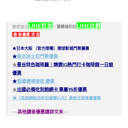
LINE好友
LINE社群
歡迎加入
、
團購福利社
最 新優惠 消 息
★日本大阪 （官方授權）環球影城門票優惠
★
東京迪士尼門票優惠
★
曼谷特色咖啡廳｜精選IG熱門打卡咖啡館一日遊
優惠
★
泰國機場接送 優惠
★
出國必備吃到飽網卡 專屬95折優惠
★
【易遊網飯店折扣碼懶人包】最新住宿專屬優惠
~~
其他讀者優惠請詳文末
~~