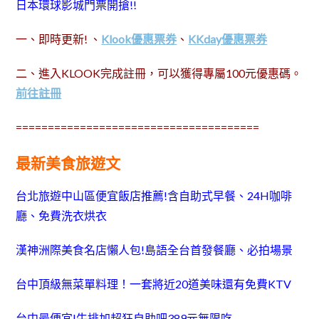
日本環球影城門票開搶!!
一、即時更新! 、
Klook優惠票券
、
KKday優惠票券
二、進入KLOOK完成註冊，可以獲得專屬100元優惠碼。
前往註冊
======================================
最新美食旅遊文
台北旅遊中山區便宜飯店推薦!含自助式早餐、24H咖啡
廳、免費洗衣烘衣
漢神洲際美食名店懶人包!島語全台首發餐廳、必拍場景
台中頂級無菜單料理！一套將近20道美味還有免費KTV
台中最便宜!牛排加超狂自助吧389元無限吃