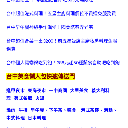
台中超值港式料理！五星主廚料理價位不貴還免服務費
台中早午餐神級手作漢堡！國美館巷弄老宅
台中超值合菜一桌3200！前五星飯店主廚私房料理免服
務費
台中個人鴛鴦鍋吃到飽！388元起50種蔬食自助吧吃到飽
台中美食懶人包快速傳送門
逢甲夜市
東海夜市
一中商圈
大里美食
義大利料
理
美式餐廳
火鍋
燒肉
牛排
早午餐、下午茶、輕食
港式茶樓、港點、
中式料理
日本料理