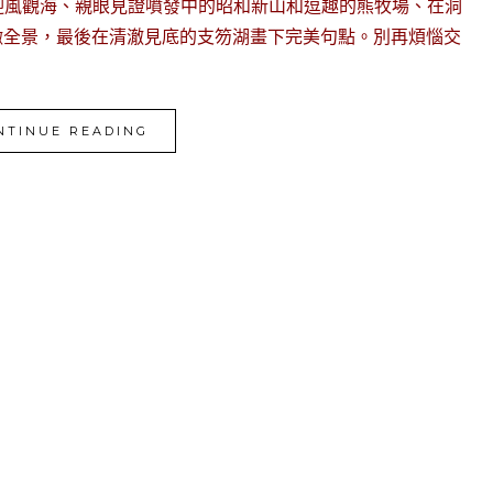
迎風觀海、親眼見證噴發中的昭和新山和逗趣的熊牧場、在洞
俯瞰全景，最後在清澈見底的支笏湖畫下完美句點。別再煩惱交
NTINUE READING