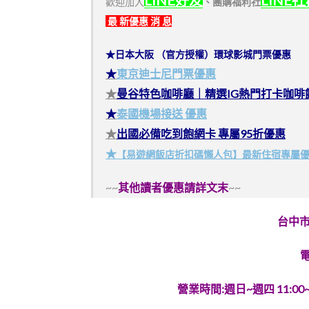
LINE好友
LINE
歡迎加入
、
團購福利社
最 新優惠 消 息
★日本大阪 （官方授權）環球影城門票優惠
★
東京迪士尼門票優惠
★
曼谷特色咖啡廳｜精選IG熱門打卡咖啡
★
泰國機場接送 優惠
★
出國必備吃到飽網卡 專屬95折優惠
★
【易遊網飯店折扣碼懶人包】最新住宿專屬
~~
其他讀者優惠請詳文末
~~
台中
電
營業時間:週日~週四 11:00~2