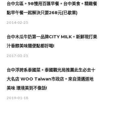
台中北區。98慢用百匯早餐。台中美食。精緻餐
點早午餐一起解決只要268元(已歇業)
2014-02-25
台中木瓜牛奶第一品牌CITY MILK。新鮮現打果
汁香醇美味隨便點都好喝!
2017-03-25
台中浮誇系泰國菜。泰國觀光局推薦此生必去十
大名店 WOO Taiwan市政店。來自清邁道地
美味 環境美到不像話!
2019-01-18