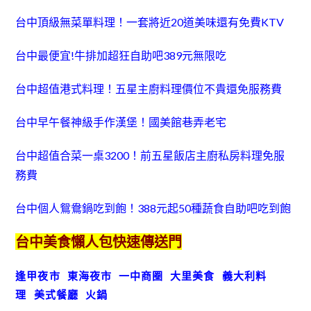
台中頂級無菜單料理！一套將近20道美味還有免費KTV
台中最便宜!牛排加超狂自助吧389元無限吃
台中超值港式料理！五星主廚料理價位不貴還免服務費
台中早午餐神級手作漢堡！國美館巷弄老宅
台中超值合菜一桌3200！前五星飯店主廚私房料理免服
務費
台中個人鴛鴦鍋吃到飽！388元起50種蔬食自助吧吃到飽
台中美食懶人包快速傳送門
逢甲夜市
東海夜市
一中商圈
大里美食
義大利料
理
美式餐廳
火鍋