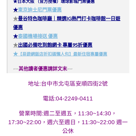
★日本大阪 （官方授權）環球影城門票優惠
★
東京迪士尼門票優惠
★
曼谷特色咖啡廳｜精選IG熱門打卡咖啡館一日遊
優惠
★
泰國機場接送 優惠
★
出國必備吃到飽網卡 專屬95折優惠
★
【易遊網飯店折扣碼懶人包】最新住宿專屬優惠
~~
其他讀者優惠請詳文末
~~
地址:
台中市北屯區安順四街2號
電話:
04-2249-0411
營業時間:
週二至週五，11:30~14:30，
17:30~22:00，週六至週日，11:30~22:00 週一
公休