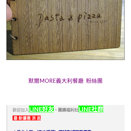
默爾MORE義大利餐廳 粉絲團
LINE好友
LINE社群
歡迎加入
、
團購福利社
最 新優惠 消 息