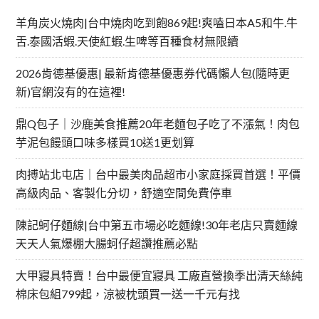
羊角炭火燒肉|台中燒肉吃到飽869起!爽嗑日本A5和牛.牛
舌.泰國活蝦.天使紅蝦.生啤等百種食材無限續
2026肯德基優惠| 最新肯德基優惠券代碼懶人包(隨時更
新)官網沒有的在這裡!
鼎Q包子｜沙鹿美食推薦20年老麵包子吃了不漲氣！肉包
芋泥包饅頭口味多樣買10送1更划算
肉搏站北屯店｜台中最美肉品超市小家庭採買首選！平價
高級肉品、客製化分切，舒適空間免費停車
陳記蚵仔麵線|台中第五市場必吃麵線!30年老店只賣麵線
天天人氣爆棚大腸蚵仔超讚推薦必點
大甲寢具特賣！台中最便宜寢具 工廠直營換季出清天絲純
棉床包組799起，涼被枕頭買一送一千元有找