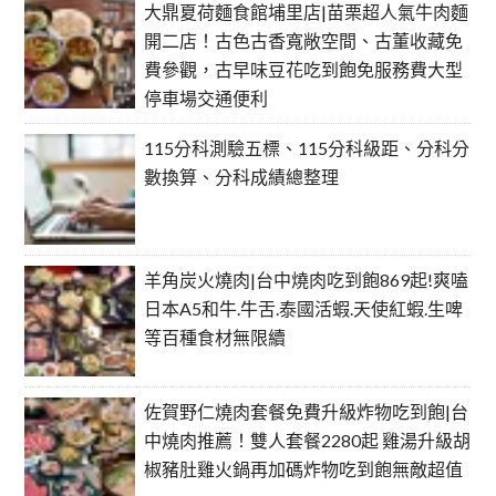
大鼎夏荷麵食館埔里店|苗栗超人氣牛肉麵
開二店！古色古香寬敞空間、古董收藏免
費參觀，古早味豆花吃到飽免服務費大型
停車場交通便利
115分科測驗五標、115分科級距、分科分
數換算、分科成績總整理
羊角炭火燒肉|台中燒肉吃到飽869起!爽嗑
日本A5和牛.牛舌.泰國活蝦.天使紅蝦.生啤
等百種食材無限續
佐賀野仁燒肉套餐免費升級炸物吃到飽|台
中燒肉推薦！雙人套餐2280起 雞湯升級胡
椒豬肚雞火鍋再加碼炸物吃到飽無敵超值