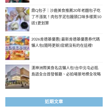
鼎Q包子｜沙鹿美食推薦20年老麵包子吃
了不漲氣！肉包芋泥包饅頭口味多樣買10
送1更划算
2026肯德基優惠| 最新肯德基優惠券代碼
懶人包(隨時更新)官網沒有的在這裡!
漢神洲際美食名店懶人包!台中北屯必逛.
島語全台首發餐廳、必拍場景地標全攻略
近期文章