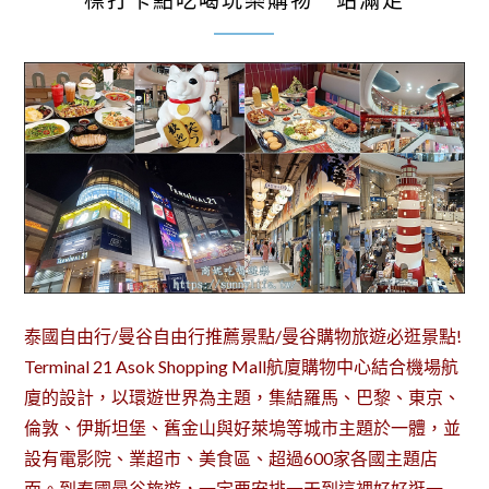
標打卡點吃喝玩樂購物一站滿足
泰國自由行/曼谷自由行推薦景點/曼谷購物旅遊必逛景點!
Terminal 21 Asok Shopping Mall航廈購物中心結合機場航
廈的設計，以環遊世界為主題，集結羅馬、巴黎、東京、
倫敦、伊斯坦堡、舊金山與好萊塢等城市主題於一體，並
設有電影院、業超市、美食區、超過600家各國主題店
面。到泰國曼谷旅遊，一定要安排一天到這裡好好逛一