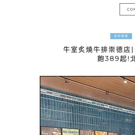
CO
台中美食
牛室炙燒牛排崇德店
飽389起