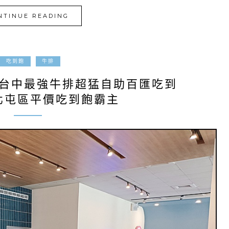
NTINUE READING
2025-03-29
吃到飽
牛排
|台中最強牛排超猛自助百匯吃到
!北屯區平價吃到飽霸主