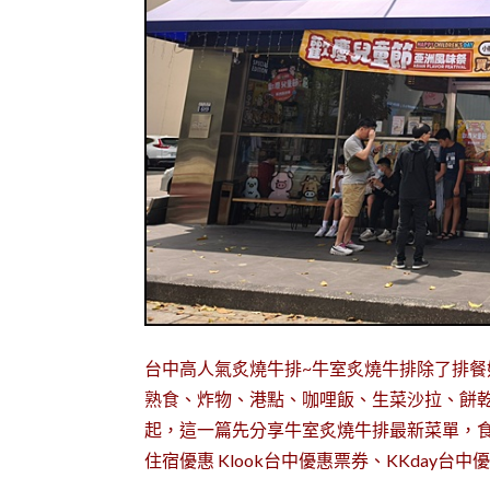
台中高人氣炙燒牛排~牛室炙燒牛排除了排餐
熟食、炸物、港點、咖哩飯、生菜沙拉、餅乾
起，這一篇先分享牛室炙燒牛排最新菜單，食記
住宿優惠 Klook台中優惠票券、KKday台中