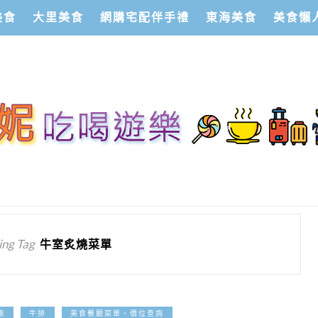
美食
大里美食
網購宅配伴手禮
東海美食
美食懶
ng Tag
牛室炙燒菜單
2025-04-08
飽
牛排
美食餐廳菜單、價位查詢