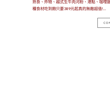
熟食、炸物、越式生牛肉河粉、港點、咖哩
種食材吃到飽只要389元起真的無敵超值!…
CO