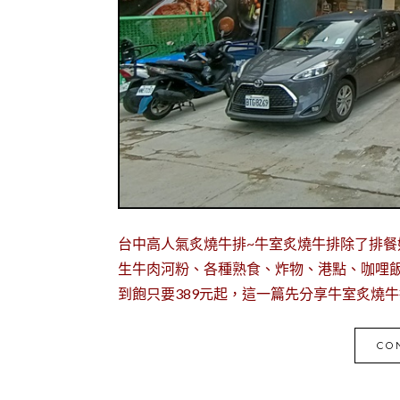
台中高人氣炙燒牛排~牛室炙燒牛排除了排餐
生牛肉河粉、各種熟食、炸物、港點、咖哩
到飽只要389元起，這一篇先分享牛室炙燒
CO