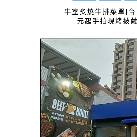
牛室炙燒牛排菜單|台
元起手拍現烤披