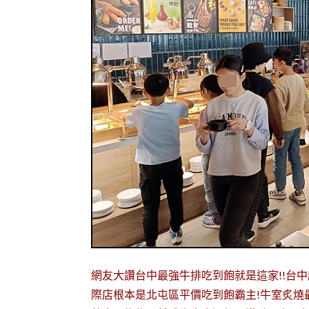
網友大讚台中最強牛排吃到飽就是這家!!台
際店根本是北屯區平價吃到飽霸主!牛室炙燒