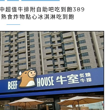
中超值牛排附自助吧吃到飽389
薩熟食炸物點心冰淇淋吃到飽