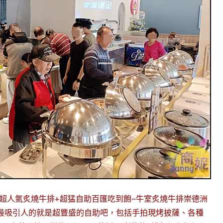
中超人氣炙燒牛排+超猛自助百匯吃到飽~牛室炙燒牛排崇德洲
最吸引人的就是超豐盛的自助吧，包括手拍現烤披薩、各種