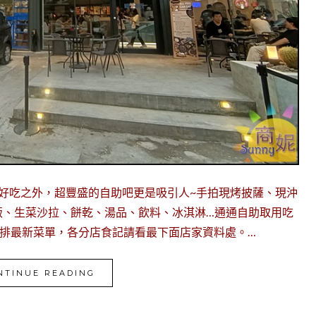
好吃之外，超豐盛的自助吧更是吸引人~手拍現烤披薩、現沖
飯、生菜沙拉、餅乾、湯品、飲料、冰淇淋…通通自助取用吃
牛排最新菜單，各分店食記請看最下面店家資料處。…
NTINUE READING