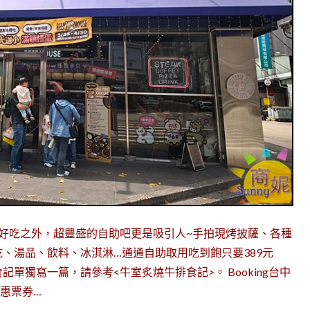
好吃之外，超豐盛的自助吧更是吸引人~手拍現烤披薩、各種
、湯品、飲料、冰淇淋…通通自助取用吃到飽只要389元
單獨寫一篇，請參考<牛室炙燒牛排食記>。 Booking台中
優惠票券…