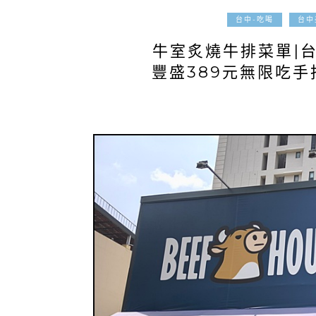
台中-吃喝
台中
牛室炙燒牛排菜單|
豐盛389元無限吃