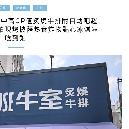
2025-04-01
美食
吃到飽
牛排
台中高CP值炙燒牛排附自助吧超
手拍現烤披薩熟食炸物點心冰淇淋
吃到飽