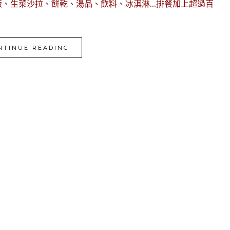
飯、生菜沙拉、餅乾、湯品、飲料、冰淇淋…排餐加上超過百
NTINUE READING