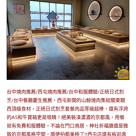
台中燒肉推薦/西屯燒肉推薦/台中和服體驗/正統日式割
烹/台中餐廳慶生推薦，西屯新開的山鯨燒肉集結關東關
西頂級食材，正統日式割烹套餐肉品等級超棒，還有浮誇
的A5和牛寶箱更是吸睛！絕美裝潢濃濃的京都風，用餐
就有免費和服體驗，不論在門口鳥居、神社祈福牆還是雅
致的京都風格空間，隨便拍都美極了!!西屯店還有板前席