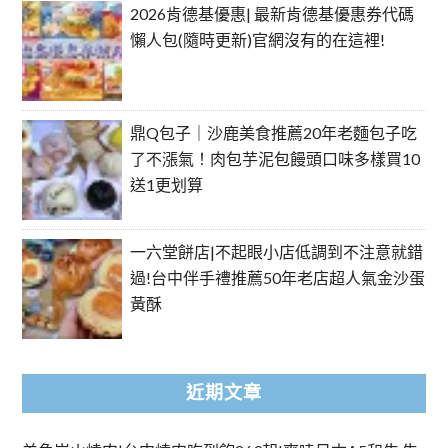
2026肯德基優惠| 最新肯德基優惠券代碼
懶人包(隨時更新)官網沒有的在這裡!
鼎Q包子｜沙鹿美食推薦20年老麵包子吃
了不漲氣！肉包芋泥包饅頭口味多樣買10
送1更划算
一六堂餅店|不起眼小店低調到不注意就錯
過!台中伴手禮推薦50年老店超人氣金沙蛋
黃酥
近期文章