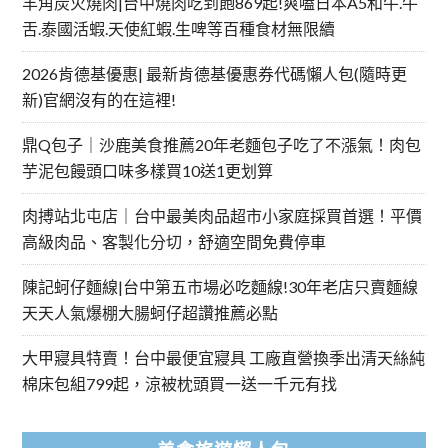
羊角炭火燒肉|台中燒肉吃到飽869起!爽嗑日本A5和牛.牛
舌.泰國活蝦.天使紅蝦.生啤等百種食材無限續
2026肯德基優惠| 最新肯德基優惠券代碼懶人包(隨時更
新)官網沒有的在這裡!
鼎Q包子｜沙鹿美食推薦20年老麵包子吃了不漲氣！肉包
芋泥包饅頭口味多樣買10送1更划算
肉搏站北屯店｜台中最美肉品超市小家庭採買首選！平價
高級肉品、客製化分切，舒適空間免費停車
陳記蚵仔麵線|台中第五市場必吃麵線!30年老店只賣麵線
天天人氣爆棚大腸蚵仔超讚推薦必點
大甲寢具特賣！台中最便宜寢具 工廠直營換季出清天絲純
棉床包組799起，涼被枕頭買一送一千元有找