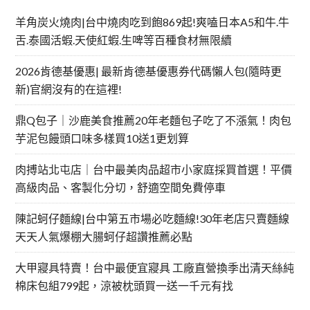
羊角炭火燒肉|台中燒肉吃到飽869起!爽嗑日本A5和牛.牛
舌.泰國活蝦.天使紅蝦.生啤等百種食材無限續
2026肯德基優惠| 最新肯德基優惠券代碼懶人包(隨時更
新)官網沒有的在這裡!
鼎Q包子｜沙鹿美食推薦20年老麵包子吃了不漲氣！肉包
芋泥包饅頭口味多樣買10送1更划算
肉搏站北屯店｜台中最美肉品超市小家庭採買首選！平價
高級肉品、客製化分切，舒適空間免費停車
陳記蚵仔麵線|台中第五市場必吃麵線!30年老店只賣麵線
天天人氣爆棚大腸蚵仔超讚推薦必點
大甲寢具特賣！台中最便宜寢具 工廠直營換季出清天絲純
棉床包組799起，涼被枕頭買一送一千元有找