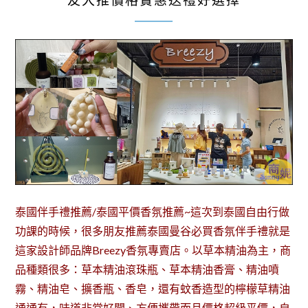
友大推價格實惠送禮好選擇
泰國伴手禮推薦/泰國平價香氛推薦~這次到泰國自由行做
功課的時候，很多朋友推薦泰國曼谷必買香氛伴手禮就是
這家設計師品牌Breezy香氛專賣店。以草本精油為主，商
品種類很多：草本精油滾珠瓶、草本精油香膏、精油噴
霧、精油皂、擴香瓶、香皂，還有蚊香造型的檸檬草精油
通通有，味道非常好聞、方便攜帶而且價格超級平價，自