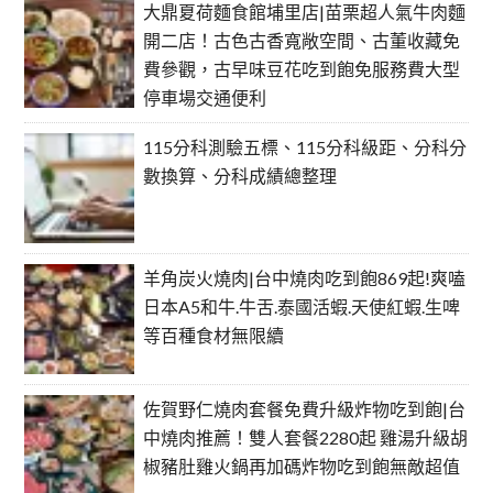
大鼎夏荷麵食館埔里店|苗栗超人氣牛肉麵
開二店！古色古香寬敞空間、古董收藏免
費參觀，古早味豆花吃到飽免服務費大型
停車場交通便利
115分科測驗五標、115分科級距、分科分
數換算、分科成績總整理
羊角炭火燒肉|台中燒肉吃到飽869起!爽嗑
日本A5和牛.牛舌.泰國活蝦.天使紅蝦.生啤
等百種食材無限續
佐賀野仁燒肉套餐免費升級炸物吃到飽|台
中燒肉推薦！雙人套餐2280起 雞湯升級胡
椒豬肚雞火鍋再加碼炸物吃到飽無敵超值