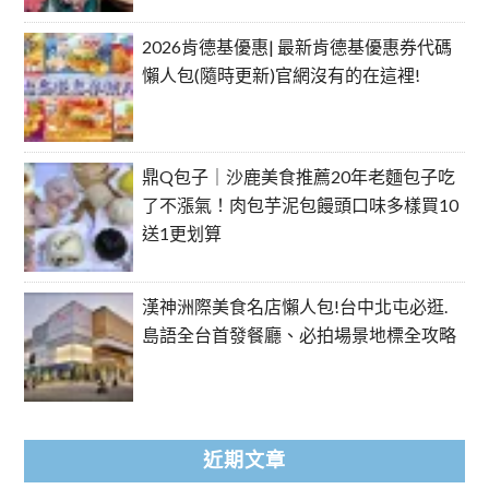
2026肯德基優惠| 最新肯德基優惠券代碼
懶人包(隨時更新)官網沒有的在這裡!
鼎Q包子｜沙鹿美食推薦20年老麵包子吃
了不漲氣！肉包芋泥包饅頭口味多樣買10
送1更划算
漢神洲際美食名店懶人包!台中北屯必逛.
島語全台首發餐廳、必拍場景地標全攻略
近期文章