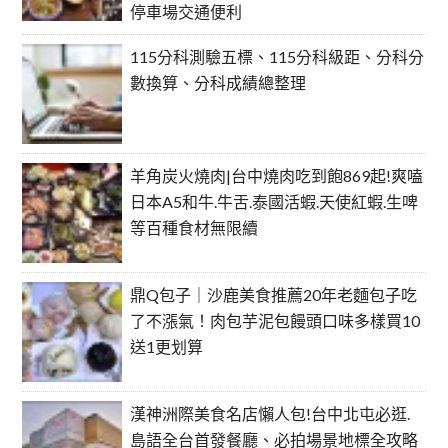
停車場交通便利
115分科測驗五標、115分科級距、分科分
數換算、分科成績總整理
羊角炭火燒肉|台中燒肉吃到飽869起!爽嗑
日本A5和牛.牛舌.泰國活蝦.天使紅蝦.生啤
等百種食材無限續
鼎Q包子｜沙鹿美食推薦20年老麵包子吃
了不漲氣！肉包芋泥包饅頭口味多樣買10
送1更划算
漢神洲際美食名店懶人包!台中北屯必逛.
島語全台首發餐廳、必拍場景地標全攻略