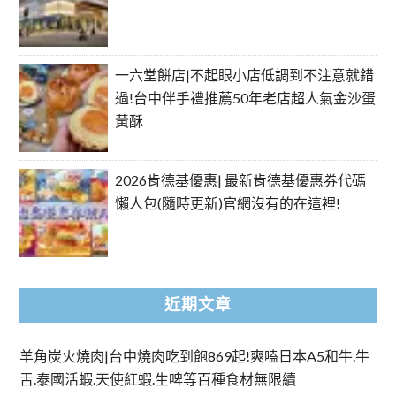
一六堂餅店|不起眼小店低調到不注意就錯
過!台中伴手禮推薦50年老店超人氣金沙蛋
黃酥
2026肯德基優惠| 最新肯德基優惠券代碼
懶人包(隨時更新)官網沒有的在這裡!
近期文章
羊角炭火燒肉|台中燒肉吃到飽869起!爽嗑日本A5和牛.牛
舌.泰國活蝦.天使紅蝦.生啤等百種食材無限續