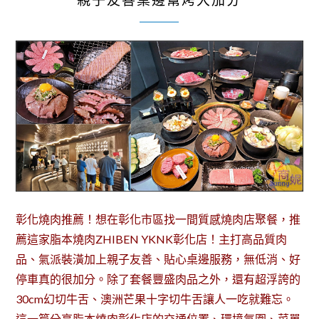
親子友善桌邊幫烤大加分
彰化燒肉推薦！想在彰化市區找一間質感燒肉店聚餐，推
薦這家脂本燒肉ZHIBEN YKNK彰化店！主打高品質肉
品、氣派裝潢加上親子友善、貼心桌邊服務，無低消、好
停車真的很加分。除了套餐豐盛肉品之外，還有超浮誇的
30cm幻切牛舌、澳洲芒果十字切牛舌讓人一吃就難忘。
這一篇分享脂本燒肉彰化店的交通位置、環境氛圍、菜單