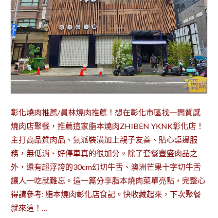
彰化燒肉推薦/員林燒肉推薦！想在彰化市區找一間質感
燒肉店聚餐，推薦這家脂本燒肉ZHIBEN YKNK彰化店！
主打高品質肉品、氣派裝潢加上親子友善、貼心桌邊服
務，無低消、好停車真的很加分。除了套餐豐盛肉品之
外，還有超浮誇的30cm幻切牛舌、澳洲芒果十字切牛舌
讓人一吃就難忘。這一篇分享脂本燒肉菜單亮點，完整心
得請參考: 脂本燒肉彰化店食記。快收藏起來，下次聚餐
就來這！…