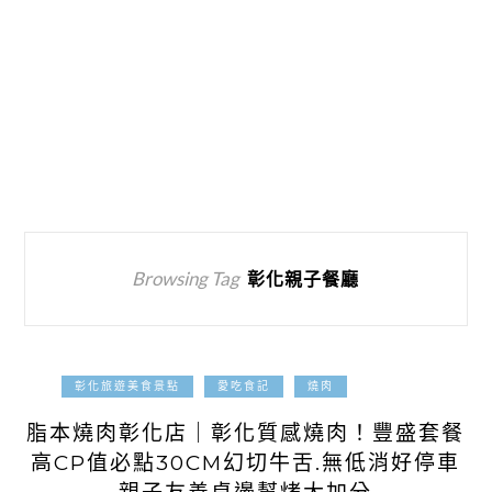
Browsing Tag
彰化親子餐廳
2025-08-28
彰化旅遊美食景點
愛吃食記
燒肉
脂本燒肉彰化店｜彰化質感燒肉！豐盛套餐
高CP值必點30CM幻切牛舌.無低消好停車