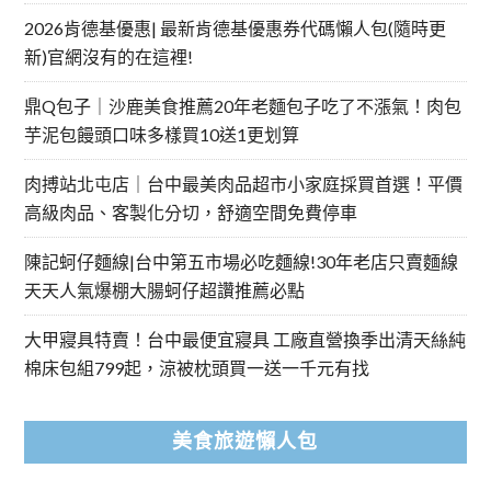
2026肯德基優惠| 最新肯德基優惠券代碼懶人包(隨時更
新)官網沒有的在這裡!
鼎Q包子｜沙鹿美食推薦20年老麵包子吃了不漲氣！肉包
芋泥包饅頭口味多樣買10送1更划算
肉搏站北屯店｜台中最美肉品超市小家庭採買首選！平價
高級肉品、客製化分切，舒適空間免費停車
陳記蚵仔麵線|台中第五市場必吃麵線!30年老店只賣麵線
天天人氣爆棚大腸蚵仔超讚推薦必點
大甲寢具特賣！台中最便宜寢具 工廠直營換季出清天絲純
棉床包組799起，涼被枕頭買一送一千元有找
美食旅遊懶人包