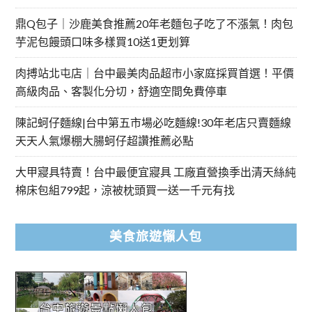
鼎Q包子｜沙鹿美食推薦20年老麵包子吃了不漲氣！肉包
芋泥包饅頭口味多樣買10送1更划算
肉搏站北屯店｜台中最美肉品超市小家庭採買首選！平價
高級肉品、客製化分切，舒適空間免費停車
陳記蚵仔麵線|台中第五市場必吃麵線!30年老店只賣麵線
天天人氣爆棚大腸蚵仔超讚推薦必點
大甲寢具特賣！台中最便宜寢具 工廠直營換季出清天絲純
棉床包組799起，涼被枕頭買一送一千元有找
美食旅遊懶人包