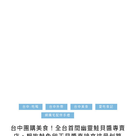
台中-吃喝
台中外帶
台中美食
愛吃食記
2021-10-29
網購宅配伴手禮
台中團購美食！全台首間幽靈鮭貝醬專賣