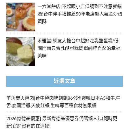
一六堂餅店|不起眼小店低調到不注意就錯
過!台中伴手禮推薦50年老店超人氣金沙蛋
黃酥
禾雅堂|網友大推台中超好吃乳酪蛋糕!低
調門面只賣乳酪蛋糕簡單純粹自然的幸福
美味
近期文章
羊角炭火燒肉|台中燒肉吃到飽869起!爽嗑日本A5和牛.牛
舌.泰國活蝦.天使紅蝦.生啤等百種食材無限續
2026肯德基優惠| 最新肯德基優惠券代碼懶人包(隨時更
新)官網沒有的在這裡!