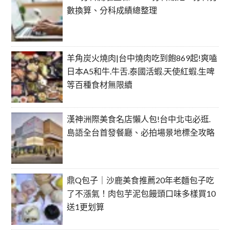
數換算、分科成績總整理
羊角炭火燒肉|台中燒肉吃到飽869起!爽嗑
日本A5和牛.牛舌.泰國活蝦.天使紅蝦.生啤
等百種食材無限續
漢神洲際美食名店懶人包!台中北屯必逛.
島語全台首發餐廳、必拍場景地標全攻略
鼎Q包子｜沙鹿美食推薦20年老麵包子吃
了不漲氣！肉包芋泥包饅頭口味多樣買10
送1更划算