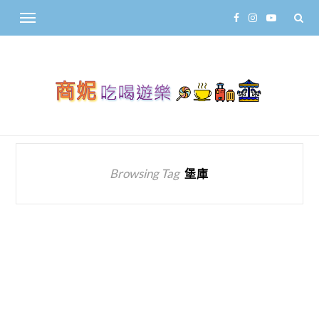
Browsing Tag
堡庫