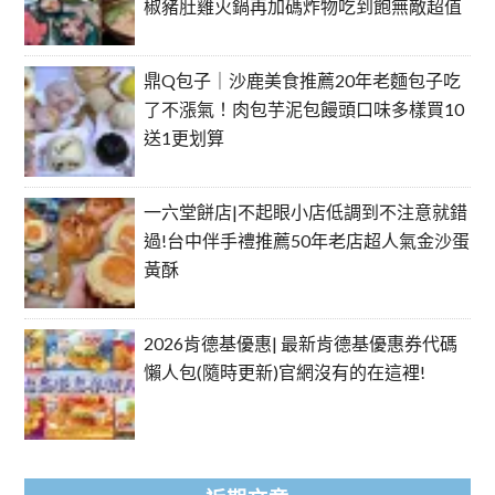
椒豬肚雞火鍋再加碼炸物吃到飽無敵超值
鼎Q包子｜沙鹿美食推薦20年老麵包子吃
了不漲氣！肉包芋泥包饅頭口味多樣買10
送1更划算
一六堂餅店|不起眼小店低調到不注意就錯
過!台中伴手禮推薦50年老店超人氣金沙蛋
黃酥
2026肯德基優惠| 最新肯德基優惠券代碼
懶人包(隨時更新)官網沒有的在這裡!