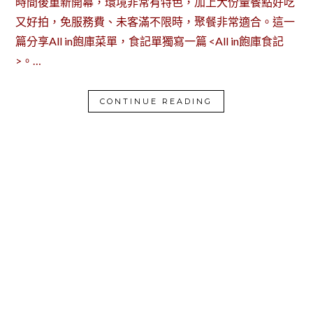
時間後重新開幕，環境非常有特色，加上大份量餐點好吃
又好拍，免服務費、未客滿不限時，聚餐非常適合。這一
篇分享All in飽庫菜單，食記單獨寫一篇 <All in飽庫食記
>。…
CONTINUE READING