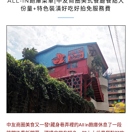
ALL-IN飽庫菜單|中友商圈美式餐廳餐點大
份量+特色裝潢好吃好拍免服務費
中友商圈美食又一發!藏身巷弄裡的All in飽庫休息了一段