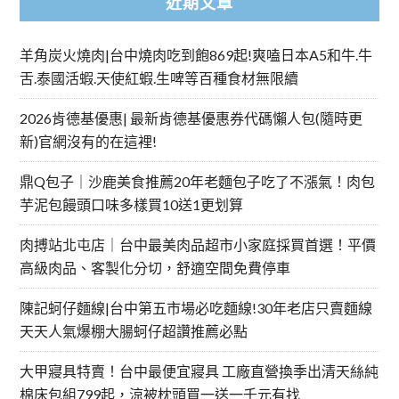
近期文章
羊角炭火燒肉|台中燒肉吃到飽869起!爽嗑日本A5和牛.牛
舌.泰國活蝦.天使紅蝦.生啤等百種食材無限續
2026肯德基優惠| 最新肯德基優惠券代碼懶人包(隨時更
新)官網沒有的在這裡!
鼎Q包子｜沙鹿美食推薦20年老麵包子吃了不漲氣！肉包
芋泥包饅頭口味多樣買10送1更划算
肉搏站北屯店｜台中最美肉品超市小家庭採買首選！平價
高級肉品、客製化分切，舒適空間免費停車
陳記蚵仔麵線|台中第五市場必吃麵線!30年老店只賣麵線
天天人氣爆棚大腸蚵仔超讚推薦必點
大甲寢具特賣！台中最便宜寢具 工廠直營換季出清天絲純
棉床包組799起，涼被枕頭買一送一千元有找