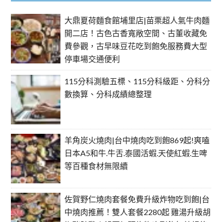
大鼎夏荷麵食館埔里店|苗栗超人氣牛肉麵
開二店！古色古香寬敞空間、古董收藏免
費參觀，古早味豆花吃到飽免服務費大型
停車場交通便利
115分科測驗五標、115分科級距、分科分
數換算、分科成績總整理
羊角炭火燒肉|台中燒肉吃到飽869起!爽嗑
日本A5和牛.牛舌.泰國活蝦.天使紅蝦.生啤
等百種食材無限續
佐賀野仁燒肉套餐免費升級炸物吃到飽|台
中燒肉推薦！雙人套餐2280起 雞湯升級胡