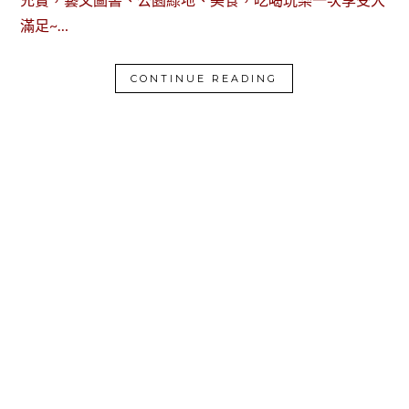
滿足~…
CONTINUE READING