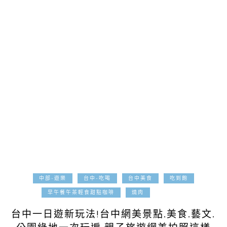
中部-遊樂
台中-吃喝
台中美食
吃到飽
2021-09-01
早午餐午茶輕食甜點咖啡
燒肉
台中一日遊新玩法!台中網美景點.美食.藝文.