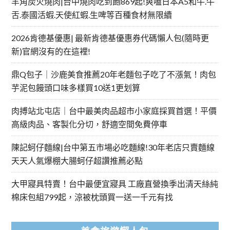
羊角炭火燒肉|台中燒肉吃到飽869起!爽嗑日本A5和牛.牛
舌.泰國活蝦.天使紅蝦.生啤等百種食材無限續
2026肯德基優惠| 最新肯德基優惠券代碼懶人包(隨時更
新)官網沒有的在這裡!
鼎Q包子｜沙鹿美食推薦20年老麵包子吃了不漲氣！肉包
芋泥包饅頭口味多樣買10送1更划算
肉搏站北屯店｜台中最美肉品超市小家庭採買首選！平價
高級肉品、客製化分切，舒適空間免費停車
陳記蚵仔麵線|台中第五市場必吃麵線!30年老店只賣麵線
天天人氣爆棚大腸蚵仔超讚推薦必點
大甲寢具特賣！台中最便宜寢具 工廠直營換季出清天絲純
棉床包組799起，涼被枕頭買一送一千元有找