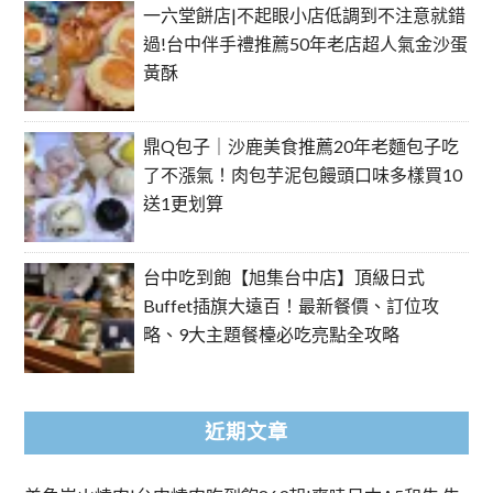
一六堂餅店|不起眼小店低調到不注意就錯
過!台中伴手禮推薦50年老店超人氣金沙蛋
黃酥
鼎Q包子｜沙鹿美食推薦20年老麵包子吃
了不漲氣！肉包芋泥包饅頭口味多樣買10
送1更划算
台中吃到飽【旭集台中店】頂級日式
Buffet插旗大遠百！最新餐價、訂位攻
略、9大主題餐檯必吃亮點全攻略
近期文章