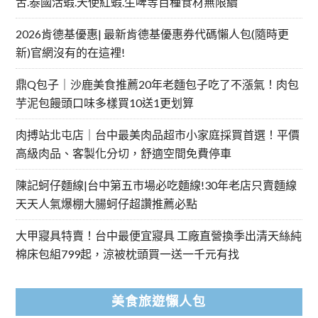
舌.泰國活蝦.天使紅蝦.生啤等百種食材無限續
2026肯德基優惠| 最新肯德基優惠券代碼懶人包(隨時更
新)官網沒有的在這裡!
鼎Q包子｜沙鹿美食推薦20年老麵包子吃了不漲氣！肉包
芋泥包饅頭口味多樣買10送1更划算
肉搏站北屯店｜台中最美肉品超市小家庭採買首選！平價
高級肉品、客製化分切，舒適空間免費停車
陳記蚵仔麵線|台中第五市場必吃麵線!30年老店只賣麵線
天天人氣爆棚大腸蚵仔超讚推薦必點
大甲寢具特賣！台中最便宜寢具 工廠直營換季出清天絲純
棉床包組799起，涼被枕頭買一送一千元有找
美食旅遊懶人包