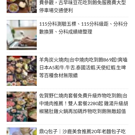
費參觀，古早味豆花吃到飽免服務費大型
停車場交通便利
115分科測驗五標、115分科級距、分科分
數換算、分科成績總整理
羊角炭火燒肉|台中燒肉吃到飽869起!爽嗑
日本A5和牛.牛舌.泰國活蝦.天使紅蝦.生啤
等百種食材無限續
佐賀野仁燒肉套餐免費升級炸物吃到飽|台
中燒肉推薦！雙人套餐2280起 雞湯升級胡
椒豬肚雞火鍋再加碼炸物吃到飽無敵超值
鼎Q包子｜沙鹿美食推薦20年老麵包子吃