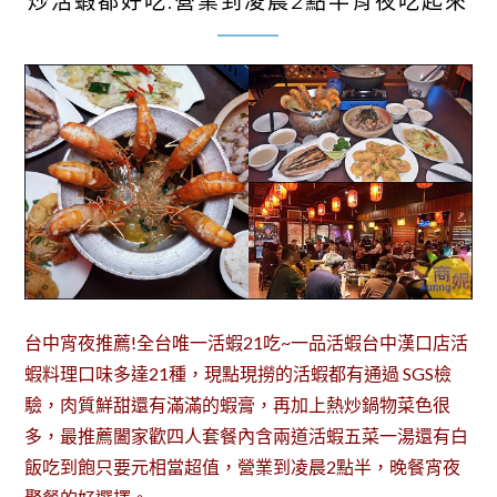
炒活蝦都好吃.營業到凌晨2點半宵夜吃起來
台中宵夜推薦!全台唯一活蝦21吃~一品活蝦台中漢口店活
蝦料理口味多達21種，現點現撈的活蝦都有通過 SGS檢
驗，肉質鮮甜還有滿滿的蝦膏，再加上熱炒鍋物菜色很
多，最推薦闔家歡四人套餐內含兩道活蝦五菜一湯還有白
飯吃到飽只要元相當超值，營業到凌晨2點半，晚餐宵夜