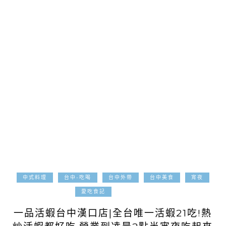
中式料理
台中-吃喝
台中外帶
台中美食
宵夜
2022-04-04
愛吃食記
一品活蝦台中漢口店|全台唯一活蝦21吃!熱