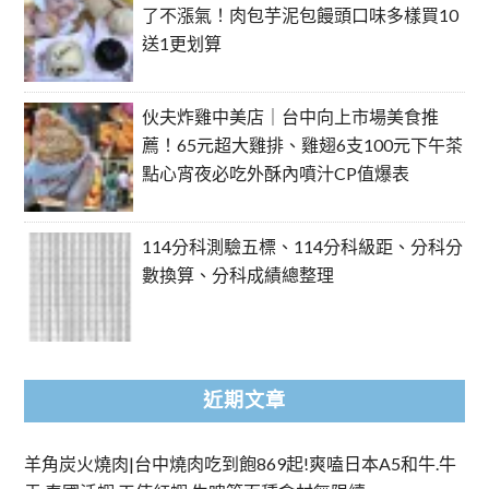
了不漲氣！肉包芋泥包饅頭口味多樣買10
送1更划算
伙夫炸雞中美店｜台中向上市場美食推
薦！65元超大雞排、雞翅6支100元下午茶
點心宵夜必吃外酥內噴汁CP值爆表
114分科測驗五標、114分科級距、分科分
數換算、分科成績總整理
近期文章
羊角炭火燒肉|台中燒肉吃到飽869起!爽嗑日本A5和牛.牛