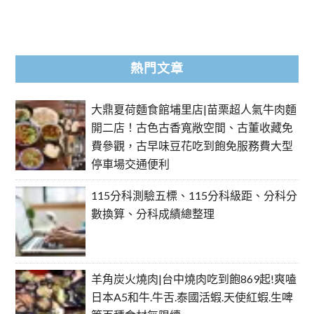
熱門文章
大鼎夏荷麵食館埔里店|苗栗超人氣牛肉麵
開二店！古色古香寬敞空間、古董收藏免
費參觀，古早味豆花吃到飽免服務費大型
停車場交通便利
115分科測驗五標、115分科級距、分科分
數換算、分科成績總整理
羊角炭火燒肉|台中燒肉吃到飽869起!爽嗑
日本A5和牛.牛舌.泰國活蝦.天使紅蝦.生啤