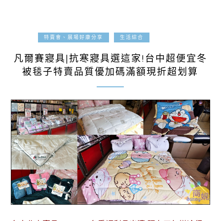
2022-01-17
特賣會、展場好康分享
生活綜合
凡爾賽寢具|抗寒寢具選這家!台中超便宜冬
被毯子特賣品質優加碼滿額現折超划算