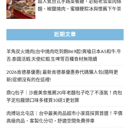
超人氣台式手路菜餐廳，必點老雪菜肉絲
麵、椒鹽燒肉、蜜糖粳粽冰與懷舊下午茶
近期文章
羊角炭火燒肉|台中燒肉吃到飽869起!爽嗑日本A5和牛.牛
舌.泰國活蝦.天使紅蝦.生啤等百種食材無限續
2026肯德基優惠| 最新肯德基優惠券代碼懶人包(隨時更
新)官網沒有的在這裡!
鼎Q包子｜沙鹿美食推薦20年老麵包子吃了不漲氣！肉包
芋泥包饅頭口味多樣買10送1更划算
肉搏站北屯店｜台中最美肉品超市小家庭採買首選！平價
高級肉品、客製化分切，舒適空間免費停車