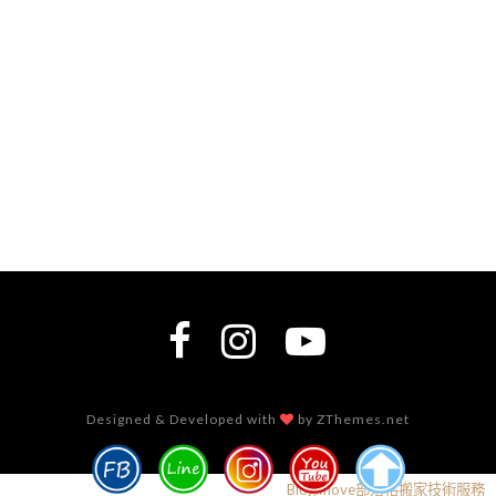
Designed & Developed with
by ZThemes.net
Blogimove部落格搬家技術服務