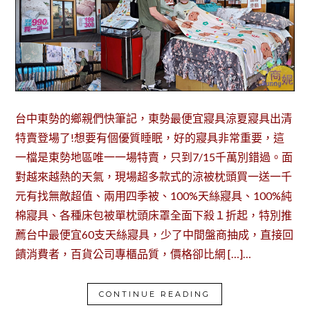
台中東勢的鄉親們快筆記，東勢最便宜寢具涼夏寢具出清
特賣登場了!想要有個優質睡眠，好的寢具非常重要，這
一檔是東勢地區唯一一場特賣，只到7/15千萬別錯過。面
對越來越熱的天氣，現場超多款式的涼被枕頭買一送一千
元有找無敵超值、兩用四季被、100%天絲寢具、100%純
棉寢具、各種床包被單枕頭床罩全面下殺１折起，特別推
薦台中最便宜60支天絲寢具，少了中間盤商抽成，直接回
饋消費者，百貨公司專櫃品質，價格卻比網 […]…
CONTINUE READING