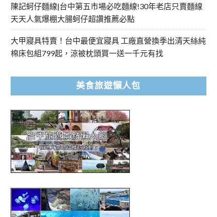
陳記蚵仔麵線|台中第五市場必吃麵線!30年老店只賣麵線
天天人氣爆棚大腸蚵仔超讚推薦必點
大甲寢具特賣！台中最便宜寢具 工廠直營換季出清天絲純
棉床包組799起，涼被枕頭買一送一千元有找
美食旅遊懶人包