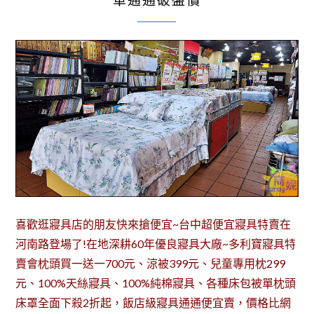
單通通破盤價
喜歡逛寢具店的朋友快來搶便宜~台中超便宜寢具特賣在
河南路登場了!在地深耕60年優良寢具大廠~多利寶寢具特
賣會枕頭買一送一700元、涼被399元、兒童專用枕299
元、100%天絲寢具、100%純棉寢具、各種床包被單枕頭
床罩全面下殺2折起，飯店級寢具通通便宜賣，價格比網