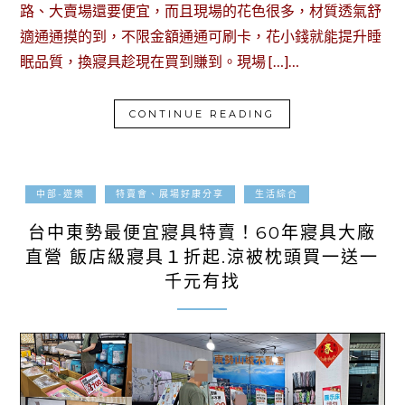
路、大賣場還要便宜，而且現場的花色很多，材質透氣舒
適通通摸的到，不限金額通通可刷卡，花小錢就能提升睡
眠品質，換寢具趁現在買到賺到。現場 […]…
CONTINUE READING
2026-06-04
中部-遊樂
特賣會、展場好康分享
生活綜合
台中東勢最便宜寢具特賣！60年寢具大廠
直營 飯店級寢具１折起.涼被枕頭買一送一
千元有找