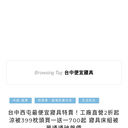
Browsing Tag
台中便宜寢具
2026-06-11
中部-遊樂
特賣會、展場好康分享
生活綜合
台中西屯最便宜寢具特賣！工廠直營2折起
涼被399枕頭買一送一700起 寢具床組被