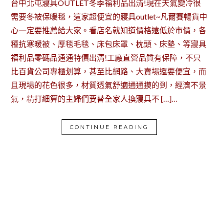
台中北屯寢具OUTLET冬季福利品出清!現在天氣變冷很
需要冬被保暖毯，這家超便宜的寢具outlet~凡爾賽暢貨中
心一定要推薦給大家。看店名就知道價格遠低於市價，各
種抗寒暖被、厚毯毛毯、床包床罩、枕頭、床墊、等寢具
福利品零碼品通通特價出清!工廠直營品質有保障，不只
比百貨公司專櫃划算，甚至比網路、大賣場還要便宜，而
且現場的花色很多，材質透氣舒適通通摸的到，經濟不景
氣，精打細算的主婦們要替全家人換寢具不 […]…
CONTINUE READING