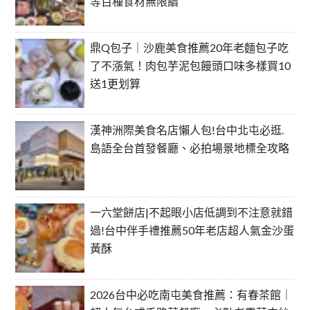
等百種食材無限續
鼎Q包子｜沙鹿美食推薦20年老麵包子吃
了不漲氣！肉包芋泥包饅頭口味多樣買10
送1更划算
漢神洲際美食名店懶人包!台中北屯必逛.
島語全台首發餐廳、必拍場景地標全攻略
一六堂餅店|不起眼小店低調到不注意就錯
過!台中伴手禮推薦50年老店超人氣金沙蛋
黃酥
2026台中必吃南屯美食推薦：有春茶館｜